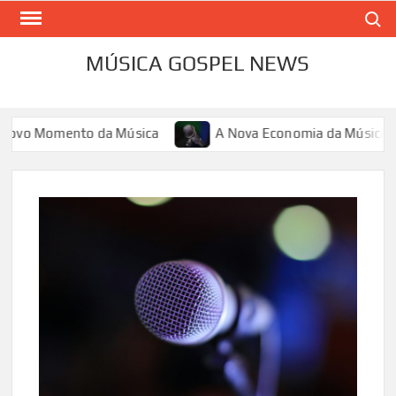
Skip
Search
to
content
MÚSICA GOSPEL NEWS
ovo Momento da Música
A Nova Economia da Música: Da Ca