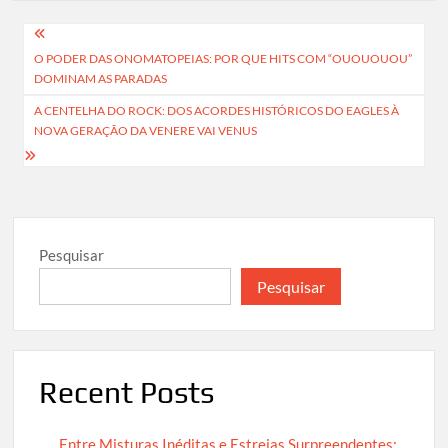
Navegação
O PODER DAS ONOMATOPEIAS: POR QUE HITS COM “OUOUOUOU”
de
DOMINAM AS PARADAS
artigos
A CENTELHA DO ROCK: DOS ACORDES HISTÓRICOS DO EAGLES À
NOVA GERAÇÃO DA VENERE VAI VENUS
Pesquisar
Pesquisar
Recent Posts
Entre Misturas Inéditas e Estreias Surpreendentes: