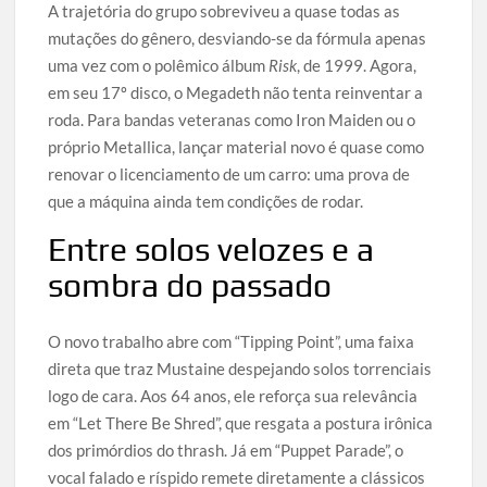
A trajetória do grupo sobreviveu a quase todas as
mutações do gênero, desviando-se da fórmula apenas
uma vez com o polêmico álbum
Risk
, de 1999. Agora,
em seu 17º disco, o Megadeth não tenta reinventar a
roda. Para bandas veteranas como Iron Maiden ou o
próprio Metallica, lançar material novo é quase como
renovar o licenciamento de um carro: uma prova de
que a máquina ainda tem condições de rodar.
Entre solos velozes e a
sombra do passado
O novo trabalho abre com “Tipping Point”, uma faixa
direta que traz Mustaine despejando solos torrenciais
logo de cara. Aos 64 anos, ele reforça sua relevância
em “Let There Be Shred”, que resgata a postura irônica
dos primórdios do thrash. Já em “Puppet Parade”, o
vocal falado e ríspido remete diretamente a clássicos