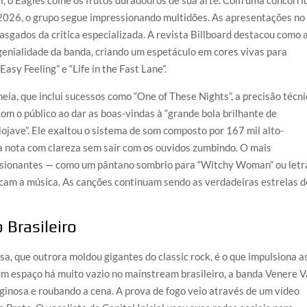
2026, o grupo segue impressionando multidões. As apresentações no
gados da crítica especializada. A revista Billboard destacou como 
genialidade da banda, criando um espetáculo em cores vivas para
Easy Feeling” e “Life in the Fast Lane”.
eia, que inclui sucessos como “One of These Nights”, a precisão técn
om o público ao dar as boas-vindas à “grande bola brilhante de
ojave”. Ele exaltou o sistema de som composto por 167 mil alto-
da nota com clareza sem sair com os ouvidos zumbindo. O mais
essionantes — como um pântano sombrio para “Witchy Woman” ou letr
scam a música. As canções continuam sendo as verdadeiras estrelas d
Brasileiro
a, que outrora moldou gigantes do classic rock, é o que impulsiona a
 espaço há muito vazio no mainstream brasileiro, a banda Venere V
inosa e roubando a cena. A prova de fogo veio através de um vídeo