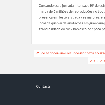
Coroando essa jornada intensa, o EP de est
marca de 6 milhões de reproduções no Spoti
presença em festivais cada vez maiores, ele
jornada que vai de anotações em guardanap
grandiosidade do rock não escolhe época pa
Navegação
O LEGADO INABALÁVEL DO MEGADETH E O PES
de
A FORÇA D
artigos
Contacts