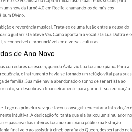
reto. O vocalista do Capital Inicial usou suas redes sociais para
rem um show da turnê 4.0 em Recife, chamando-os de músicos
 álbum
Divino
.
mbição e reverência musical. Trata-se de uma fusão entre a deusa do
ndário guitarrista Steve Vai. Como apontam a vocalista Lua Dultra e o
al, reconhecível e pronunciável em diversas culturas.
rdos de Ano Novo
os corredores da escola, quando Ávila viu Lua tocando piano. Para a
frequência, o instrumento havia se tornado um refúgio vital para suas
ça de família. Sua mãe havia abandonado o sonho de ser artista ao
or nato, se desdobrava financeiramente para garantir sua educação
te. Logo na primeira vez que tocou, conseguiu executar a introdução 
nte intuitiva. A dedicação foi tanta que ela baixou um simulador n
icar e passava dias inteiros tocando um piano público na Estação
fania final veio ao assistir à cinebiografia do Queen, despertando nel