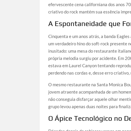
efervescente cena californiana dos anos 7
criativo do rock mantém sua essência impre
A Espontaneidade que Fo
Cinquenta e um anos atrás, a banda Eagles 
um verdadeiro hino do soft-rock presente 
inusitado: uma mesa do restaurante italia
própria melodia surgiu por acidente. Em 2
estava em Laurel Canyon tentando reproduzi
perdendo nas cordas e, desse erro criativo
O mesmo restaurante na Santa Monica Boul
jovem atraente acompanhada de um homem 
não conseguia disfarçar aquele olhar mentir
grupo levou apenas duas noites para finaliz
O Ápice Tecnológico no D
Décadas depois de rabiscar versos em papel