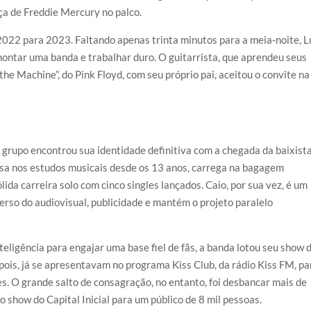
ça de Freddie Mercury no palco.
2022 para 2023. Faltando apenas trinta minutos para a meia-noite, L
montar uma banda e trabalhar duro. O guitarrista, que aprendeu seus
he Machine”, do Pink Floyd, com seu próprio pai, aceitou o convite na
o grupo encontrou sua identidade definitiva com a chegada da baixist
ersa nos estudos musicais desde os 13 anos, carrega na bagagem
lida carreira solo com cinco singles lançados. Caio, por sua vez, é um
erso do audiovisual, publicidade e mantém o projeto paralelo
eligência para engajar uma base fiel de fãs, a banda lotou seu show 
ois, já se apresentavam no programa Kiss Club, da rádio Kiss FM, pa
s. O grande salto de consagração, no entanto, foi desbancar mais de
 show do Capital Inicial para um público de 8 mil pessoas.