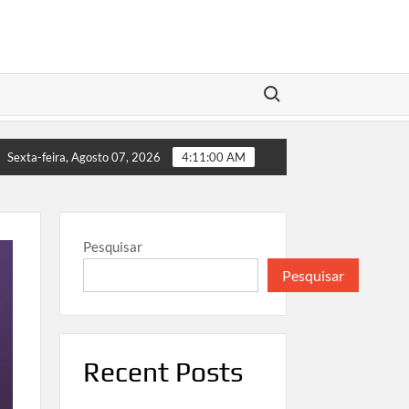
Search for:
s do Streaming
A Força da Visão Independente: Da Teatr
Sexta-feira, Agosto 07, 2026
4:11:01 AM
Pesquisar
Pesquisar
Recent Posts