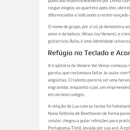
publicado espontaneamente por Dinho Ouro P
rasgar elogios ao quarteto após eles abri
diferenciados e indicando o recém-lançado
O nome do grupo, por si só, já demonstra a
amor e da beleza, Vênus (ou Venere), e o le
guitarrista Ávila, é uma identidade univers
Refúgio no Teclado e Aco
A trajetória da Venere Vai Venus começou n
garota, que costumava faltar às aulas com 
angústias. O talento parecia ser uma heran
engravidar, enquanto o pai, um empreended
em um bom colégio.
A relação de Lua com as teclas foi fulminan
Nona Sinfonia de Beethoven de forma purame
celular, chegou a pular refeições para prat
Portuguesa-Tietê, levada por sua avó. A epi