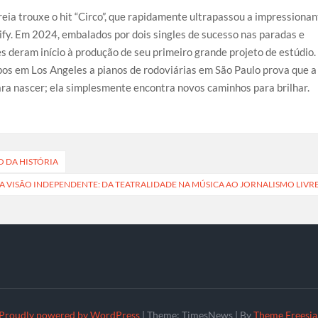
reia trouxe o hit “Circo”, que rapidamente ultrapassou a impressiona
fy. Em 2024, embalados por dois singles de sucesso nas paradas e
s deram início à produção de seu primeiro grande projeto de estúdio.
os em Los Angeles a pianos de rodoviárias em São Paulo prova que a
ra nascer; ela simplesmente encontra novos caminhos para brilhar.
O DA HISTÓRIA
A VISÃO INDEPENDENTE: DA TEATRALIDADE NA MÚSICA AO JORNALISMO LIVR
Proudly powered by WordPress
|
Theme: TimesNews
|
By
Theme Freesia