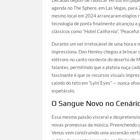
agenda no The Sphere, em Las Vegas, para 
mesmo local em 2024 arrancaram elogios ras
tecnologia de ponta finalmente alcançou a 
clássicos como “Hotel California”, “Peaceful 
Durante um set irretocável de uma hora e m
impressiona. Don Henley chegou a brincar c
elétrons no canto nordeste do deserto de M
falantes, permitindo que a plateia ouça ca
fascinante é que os recursos visuais impr
caindo do teto em “Lyin’ Eyes” — nunca ofu
espetáculo.
O Sangue Novo no Cenário 
Essa mesma paixão visceral e despretensios
novas promessas da música. Preenchendo um
Venus vem construindo uma ascensão vertig