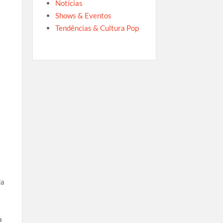
Notícias
Shows & Eventos
Tendências & Cultura Pop
da
o
a