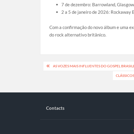
7 de dezembro: Barrowland, Glasgow
2 a 5 de janeiro de 2026: Rockaway 
Com a confirmação do novo álbum e uma exte
do rock alternativo britânico.
Navegação
AS VOZES MAIS INFLUENTES DO GOSPEL BRASI
de
CLÁSSICO
artigos
Contacts