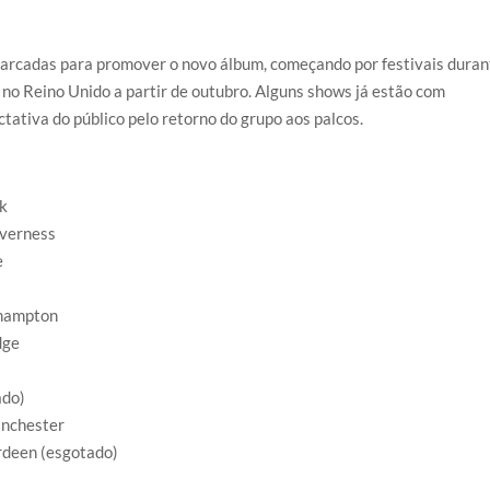
arcadas para promover o novo álbum, começando por festivais duran
no Reino Unido a partir de outubro. Alguns shows já estão com
ativa do público pelo retorno do grupo aos palcos.
sk
nverness
e
rhampton
dge
ado)
anchester
rdeen (esgotado)