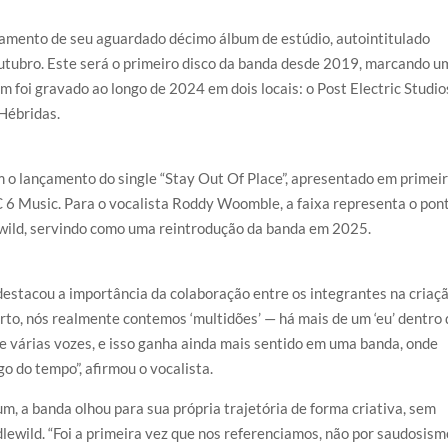
çamento de seu aguardado décimo álbum de estúdio, autointitulado
 outubro. Este será o primeiro disco da banda desde 2019, marcando u
um foi gravado ao longo de 2024 em dois locais: o Post Electric Studio
 Hébridas.
 o lançamento do single “Stay Out Of Place”, apresentado em primei
6 Music. Para o vocalista Roddy Woomble, a faixa representa o pon
lewild, servindo como uma reintrodução da banda em 2025.
stacou a importância da colaboração entre os integrantes na criaç
to, nós realmente contemos ‘multidões’ — há mais de um ‘eu’ dentro 
 várias vozes, e isso ganha ainda mais sentido em uma banda, onde
o do tempo”, afirmou o vocalista.
 a banda olhou para sua própria trajetória de forma criativa, sem
lewild. “Foi a primeira vez que nos referenciamos, não por saudosism