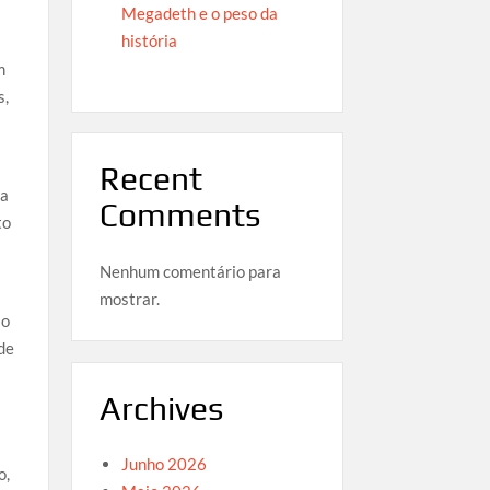
Megadeth e o peso da
história
m
s,
Recent
ra
Comments
to
Nenhum comentário para
mostrar.
ão
de
Archives
Junho 2026
o,