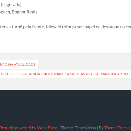
 (esgotado)
Beach, Bognor Regis
nsa turnê pela frente, Idlewild reforça seu papel de destaque na ce
LEIRO NA ATUALIDADE
S DO GOSPEL QUE AINDA EMOCIONAM: 14 MÚSICAS ANTIGAS PARA TOCAR HOJ
Proudly powered by WordPress
|
Theme: TimesNews
|
By
Theme Freesia