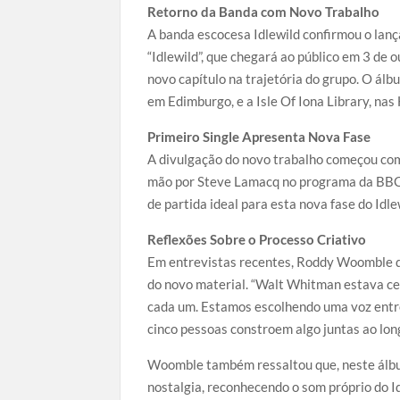
Retorno da Banda com Novo Trabalho
A banda escocesa Idlewild confirmou o lan
“Idlewild”, que chegará ao público em 3 de
novo capítulo na trajetória do grupo. O álb
em Edimburgo, e a Isle Of Iona Library, nas
Primeiro Single Apresenta Nova Fase
A divulgação do novo trabalho começou com
mão por Steve Lamacq no programa da BBC 
de partida ideal para esta nova fase do Id
Reflexões Sobre o Processo Criativo
Em entrevistas recentes, Roddy Woomble de
do novo material. “Walt Whitman estava cer
cada um. Estamos escolhendo uma voz entre
cinco pessoas constroem algo juntas ao long
Woomble também ressaltou que, neste álbum,
nostalgia, reconhecendo o som próprio do Id